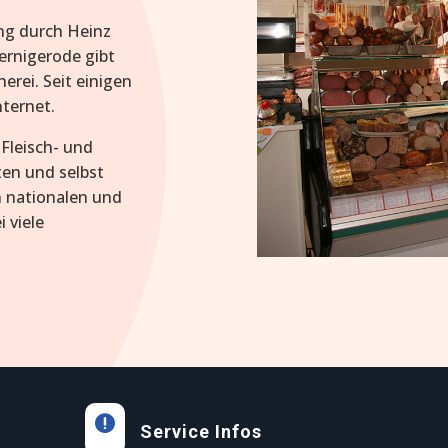
ng durch Heinz
Wernigerode gibt
erei. Seit einigen
nternet.
Fleisch- und
ten und selbst
n nationalen und
 viele

Service Infos