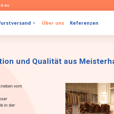
d.eu
urstversand
Über uns
Referenzen
ion und Qualität aus Meister
trieben vom
nser
eb in der