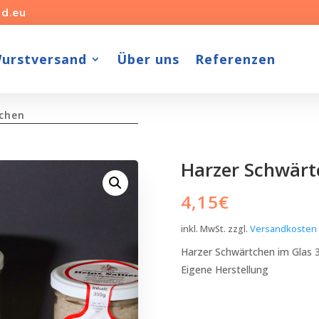
d.eu
urstversand
Über uns
Referenzen
tchen
Harzer Schwärt
4,15
€
inkl. MwSt.
zzgl.
Versandkosten
Harzer Schwärtchen im Glas
Eigene Herstellung