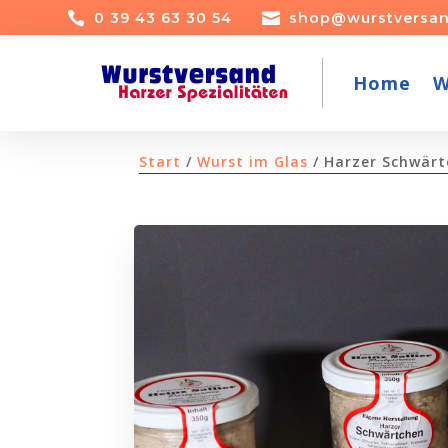

0 39 43 63 30 54

shop@wurstversan
Home
W
Start
/
Wurst im Glas
/ Harzer Schwär